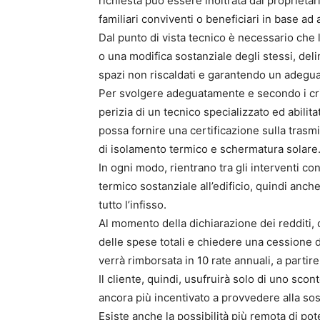
richiesta può essere inoltrata dai proprietar
familiari conviventi o beneficiari in base ad alt
Dal punto di vista tecnico è necessario che l
o una modifica sostanziale degli stessi, deli
spazi non riscaldati e garantendo un adegua
Per svolgere adeguatamente e secondo i crit
perizia di un tecnico specializzato ed abili
possa fornire una certificazione sulla trasmit
di isolamento termico e schermatura solare
In ogni modo, rientrano tra gli interventi co
termico sostanziale all’edificio, quindi anche
tutto l’infisso.
Al momento della dichiarazione dei redditi, 
delle spese totali e chiedere una cessione de
verrà rimborsata in 10 rate annuali, a partire
Il cliente, quindi, usufruirà solo di uno scont
ancora più incentivato a provvedere alla sos
Esiste anche la possibilità più remota di pot