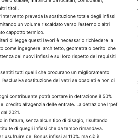
i dello stabile, ma anche da locatari, comodatari,
ri titoli.
’intervento preveda la sostituzione totale degli infissi
mitando un volume riscaldato verso l’esterno o altri
to cappotto termico.
eri di legge questi lavori è necessario richiedere la
tato come ingegnere, architetto, geometra o perito, che
tenza dei nuovi infissi e sul loro rispetto dei requisiti
.
nsentiti tutti quelli che procurano un miglioramento
 l’esclusiva sostituzione dei vetri se obsoleti e non di
ogni contribuente potrà portare in detrazione il 50%
l credito all’agenzia delle entrate. La detrazione Irpef
 dal 2021.
o in fattura, senza alcun tipo di disagio, risultando
tituite di quegli infissi che da tempo rimandava.
er usufruire del Bonus infissi al 110%, ma ciò è