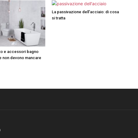
La passivazione dell’acciaio: di cosa
si tratta
o e accessori bagno
e non devono mancare
O