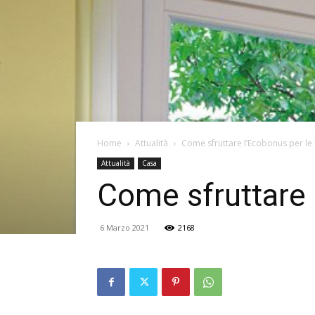
Home
Attualità
Come sfruttare l’Ecobonus per le 
Attualità
Casa
Come sfruttare 
6 Marzo 2021
2168