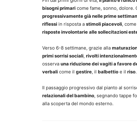
Fin dai primi giorni di vita,
il pianto è l’uni
bisogni primari
come fame, sonno, dolore. 
progressivamente già nelle prime settima
riflessi
in risposta a
stimoli piacevoli
, come 
risposte involontarie
alle sollecitazioni es
Verso 6-8 settimane, grazie alla
maturazion
primi sorrisi sociali
,
rivolti intenzionalmente
osserva
una riduzione dei vagiti a favore de
verbali
come il
gestire
, il
balbettio
e il
riso
.
Il passaggio progressivo dal pianto al sorri
relazionali del bambino
, segnando tappe f
alla scoperta del mondo esterno.