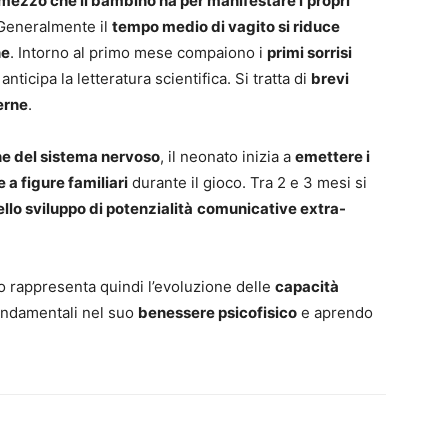
co mezzo che il bambino ha per manifestare i
propri
Generalmente il
tempo medio di vagito si riduce
ne
. Intorno al primo mese compaiono i
primi sorrisi
anticipa la letteratura scientifica. Si tratta di
brevi
terne
.
e del sistema nervoso
, il neonato inizia a
emettere i
 a figure familiari
durante il gioco. Tra 2 e 3 mesi si
llo sviluppo di potenzialità
comunicative extra-
so rappresenta quindi l’evoluzione delle
capacità
ondamentali nel suo
benessere psicofisico
e aprendo