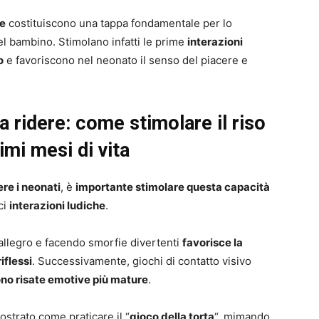
ve
costituiscono una tappa fondamentale per lo
el bambino. Stimolano infatti le prime
interazioni
o
e favoriscono nel neonato il senso del piacere e
a ridere: come stimolare il riso
imi mesi di vita
ere i neonati
, è
importante stimolare questa capacità
ci
interazioni ludiche
.
 allegro e facendo smorfie divertenti
favorisce la
iflessi
. Successivamente, giochi di contatto visivo
no risate emotive più mature
.
ostrato come praticare il “
gioco della torta
“, mimando