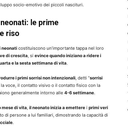
iluppo socio-emotivo dei piccoli nascituri.
 neonati: le prime
o e riso
i neonati
costituiscono un’importante tappa nel loro
ve di crescita
, si
evince quando iniziano a ridere i
quarta e la sesta settimana di vita
.
rodurre i primi sorrisi non intenzionali
, detti “
sorrisi
la voce, il contatto visivo o il contatto fisico con la
aiono generalmente intorno alle
4-6 settimane
.
o mese di vita
,
il neonato inizia a emettere
i
primi veri
to di persone a lui familiari, dimostrando la capacità di
cciale
.