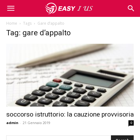
Home
Tags
Gare d’appalto
Tag: gare d’appalto
soccorso istruttorio: la cauzione provvisoria
admin
-
21 Gennaio 2019
0