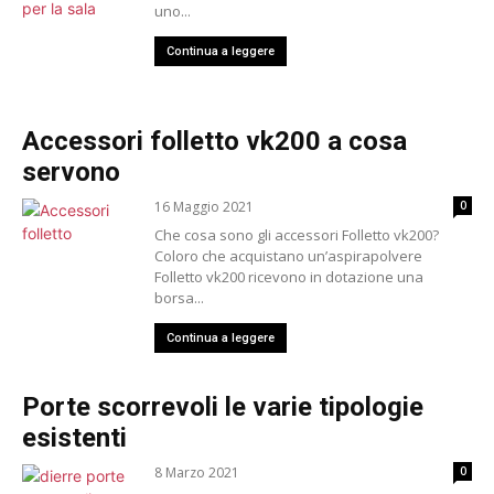
uno...
Continua a leggere
Accessori folletto vk200 a cosa
servono
16 Maggio 2021
0
Che cosa sono gli accessori Folletto vk200?
Coloro che acquistano un’aspirapolvere
Folletto vk200 ricevono in dotazione una
borsa...
Continua a leggere
Porte scorrevoli le varie tipologie
esistenti
8 Marzo 2021
0