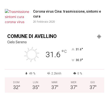
Corona virus Cina: trasmissione, sintomi e
cura
20 Febbraio 2020
COMUNE DI AVELLINO
Cielo Sereno
°
31.6
°
C
31.6
°
30.3
49 %
2.2kmh
0 %
DOM
LUN
MAR
MER
GIO
32
°
35
°
37
°
37
°
37
°