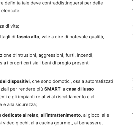
e definita tale deve contraddistinguersi per delle
 elencate:
a di vita;
ttagli di
fascia alta
, vale a dire di notevole qualità,
ione d’intrusioni, aggressioni, furti, incendi,
a i propri cari sia i beni di pregio presenti
ei dispositivi
, che sono domotici, ossia automatizzati
nziali per rendere più
SMART
la
casa di lusso
i e gli impianti relativi al riscaldamento e al
 e alla sicurezza;
e dedicate al relax
,
all’intrattenimento
, al gioco, alle
 ai video giochi, alla cucina gourmet, al benessere,