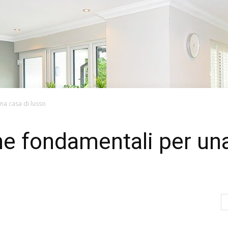
na casa di lusso
che fondamentali per un